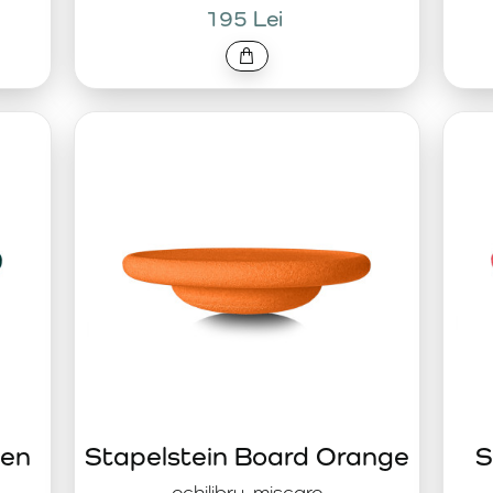
195 Lei
een
Stapelstein Board Orange
S
echilibru, mișcare