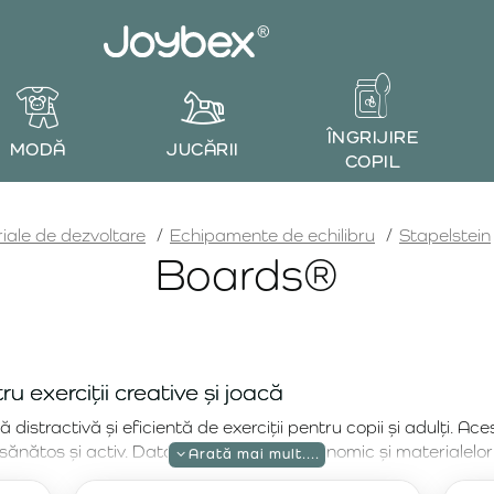
ÎNGRIJIRE
MODĂ
JUCĂRII
COPIL
iale de dezvoltare
Echipamente de echilibru
Stapelstein
Boards®
u exerciții creative și joacă
tractivă și eficientă de exerciții pentru copii și adulți. Acest
ă sănătos și activ. Datorită designului ergonomic și materialelor d