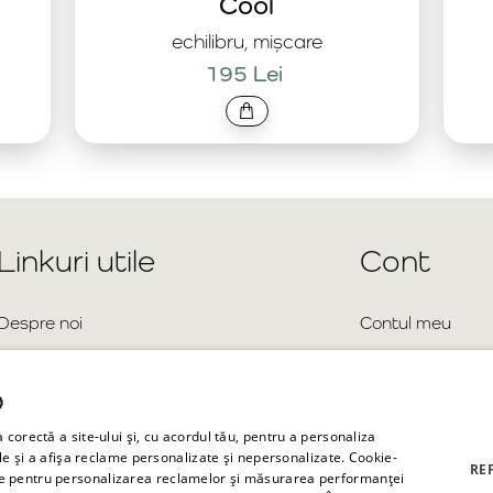
Cool
echilibru, mișcare
195 Lei
Linkuri utile
Cont
Despre noi
Contul meu
Înregistrare cont
Blog

Autentificare
Contact
corectă a site-ului și, cu acordul tău, pentru a personaliza
Harta site-ului
Întrebări frecvente
ile și a afișa reclame personalizate și nepersonalizate. Cookie-
RE
ilizate pentru personalizarea reclamelor și măsurarea performanței