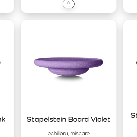
S
nk
Stapelstein Board Violet
echilibru, mișcare