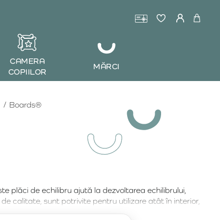
CAMERA
MĂRCI
COPIILOR
Boards®
e plăci de echilibru ajută la dezvoltarea echilibrului,
e calitate, sunt potrivite pentru utilizare atât în interior,