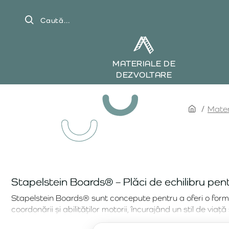
Caută...
MATERIALE DE
DEZVOLTARE
home
Mater
Stapelstein Boards® – Plăci de echilibru pentr
Stapelstein Boards® sunt concepute pentru a oferi o formă dis
coordonării și abilităților motorii, încurajând un stil de viaț
cât și în exterior.