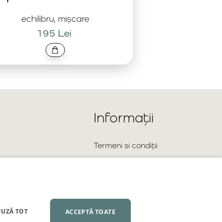
echilibru, mișcare
195 Lei
Informații
Termeni si condiții
Reclamații și retururi
Livrare si plată
Confidențialitate
FUZĂ TOT
ACCEPTĂ TOATE
Colaborare en-gros