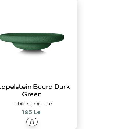
 Ideală pentru exerciții de echilibru, jocuri dinamice și
echilibru este perfectă pentru îmbunătățirea coordonării,
 ideală pentru jocuri senzoriale, exerciții și activități
 Boards® sunt alegerea perfectă. Încercați diferite modele și
tapelstein Board Dark
Green
echilibru, mișcare
195 Lei