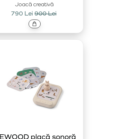
Joacă creativă
790 Lei
900 Lei
IEWOOD placă sonoră