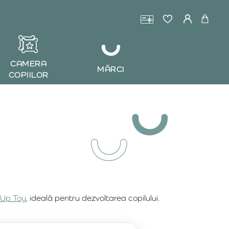
CAMERA
MĂRCI
COPIILOR
Up Toy
, ideală pentru dezvoltarea copilului.
ng Toss Game
sunt perfecte pentru joacă activă.