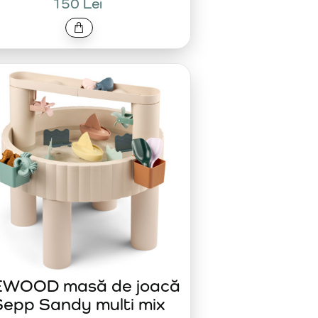
150 Lei
EWOOD masă de joacă
Sepp Sandy multi mix