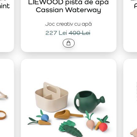
LIEWOOD pistă de apă
int
Cassian Waterway
Joc creativ cu apă
227 Lei
400 Lei