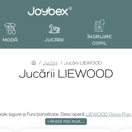
ÎNGRIJIRE
MODĂ
JUCĂRII
COPIL
home
Jucării
Jucării LIEWOOD
Jucării LIEWOOD
le sigure și funcționalitate. Descoperă
LIEWOOD Aviva Pop 
ii precum
LIEWOOD Beck Sand Truck
sau
LIEWOOD Noova Ri