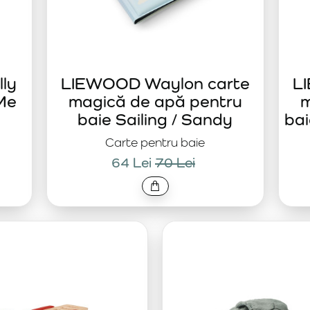
ly
LIEWOOD Waylon carte
L
Me
magică de apă pentru
m
baie Sailing / Sandy
bai
Carte pentru baie
64 Lei
70 Lei