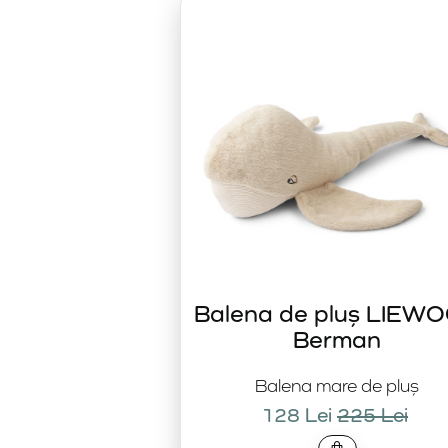
Design modern
Jucăriile LIEWOOD
impresionează prin designul elegant. 
Balena de pluș LIEW
Berman
Balena mare de pluș
128 Lei
225 Lei