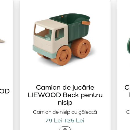
Jucăriile de pluș precum
LIEWOOD Kelly Kangaroo Mommy a
Camion de jucărie
C
OOD
LIEWOOD Beck pentru
nisip
Camion de nisip cu găleată
C
79 Lei
125 Lei