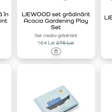
 în
LIEWOOD set grădinărit
LI
int
Acacia Gardening Play
Set
Set creativ grădinărit
164 Lei
275 Lei