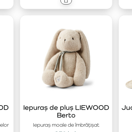
OOD
Iepuraș de pluș LIEWOOD
Ju
Berto
elor
Iepuraș moale de îmbrățișat