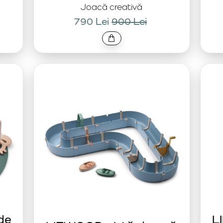
Joacă creativă
790 Lei
900 Lei
de
L