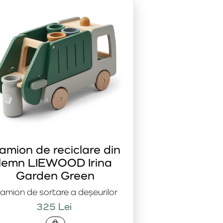
nd Me
oferă confort și siguranță.
amion de reciclare din
lemn LIEWOOD Irina
Garden Green
amion de sortare a deșeurilor
325 Lei