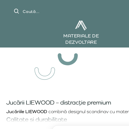
Caută...
MATERIALE DE
DEZVOLTARE
Jucării LIEWOOD – distracție premium
Jucăriile LIEWOOD
combină designul scandinav cu materia
Calitate și durabilitate
Brandul
LIEWOOD
oferă produse de înaltă calitate. Jucăr