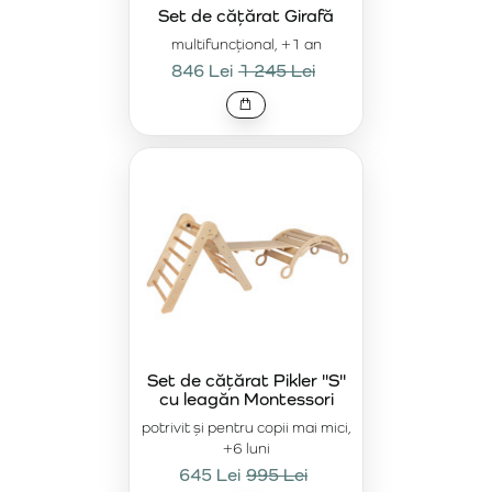
Setul de cățărare Pikler M + arc
este o soluție excelentă
Set de cățărat Girafă
pentru copiii care doresc să-și descopere abilitățile de
multifuncțional, +1 an
mișcare. Acest set combină triunghiul Pikler cu un arc de
846 Lei
1 245 Lei
cățărare special, creând un spațiu pentru diverse
activități de joc. Copiii se pot cățăra, balansa și își pot
îmbunătăți coordonarea și echilibrul. Este un instrument
ideal pentru copiii mici care învață să depășească noi
provocări de mișcare.
Set de cățărare Pikler S + leagăn – combinație
de mișcare și relaxare
Pentru cei care caută o variantă mai mică, există
Setul de cățărare Pikler S + leagăn
. Acest set combină
triunghiul Pikler cu un leagăn care aduce copiilor nu doar
bucurie în mișcare, ci și posibilitatea de a se relaxa și de a
se balansa. Combinația dintre elementul de cățărare și
Set de cățărat Pikler "S"
leagăn oferă copiilor modalități diverse de a-și dezvolta
cu leagăn Montessori
echilibrul, abilitățile de mișcare și de a se relaxa după o
potrivit și pentru copii mai mici,
joacă activă.
+6 luni
Set de cățărare Girafă – experiență completă
645 Lei
995 Lei
de cățărare