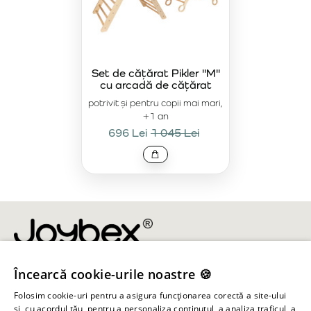
Set de cățărat Pikler "M"
cu arcadă de cățărat
potrivit și pentru copii mai mari,
+1 an
696 Lei
1 045 Lei
Încearcă cookie-urile noastre 🍪
info@joybex.ro
Folosim cookie-uri pentru a asigura funcționarea corectă a site-ului
Linkuri utile
și, cu acordul tău, pentru a personaliza conținutul, a analiza traficul, a