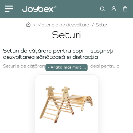
home
Materiale de dezvoltare
Seturi
Seturi
Seturi de cățărare pentru copii – susțineți
dezvoltarea sănătoasă și distracția
Seturile de cățărare sunt un instrument ideal pentru a
susține dezvoltarea fizică și motorie a copiilor. Aceste
instrumente multifuncționale oferă copiilor oportunitatea
de a se cățăra, a explora, a se balansa și a-și dezvolta
abilitățile de mișcare prin joacă. Pe magazinul nostru
online veți găsi o gamă largă de seturi de cățărare,
concepute pentru a sprijini mișcarea activă a copiilor într-
un mediu sigur.
Set de cățărare Pikler M + arc – provocări
diverse de mișcare