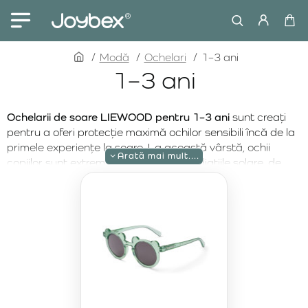
home
Modă
Ochelari
1–3 ani
1–3 ani
Ochelarii de soare LIEWOOD pentru 1–3 ani
sunt creați
pentru a oferi protecție maximă ochilor sensibili încă de la
primele experiențe la soare. La această vârstă, ochii
copiilor sunt extrem de vulnerabili la radiațiile solare, de
aceea
protecția UV400 împotriva razelor UVA și UVB
este esențială. Brandul premium scandinav LIEWOOD
îmbină siguranța, funcționalitatea și designul atemporal –
alegerea ideală pentru plimbări zilnice sau vacanțe la
mare.
Modelele dedicate copiilor între 1 și 3 ani sunt realizate din
materiale sigure, flexibile și rezistente
, adaptate stilului de
viață activ al celor mici. Construcția ușoară asigură
confort fără presiune, iar forma ergonomică se potrivește