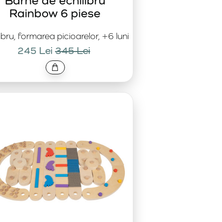
Bârne de echilibru
Rainbow 6 piese
ibru, formarea picioarelor, +6 luni
245 Lei
345 Lei