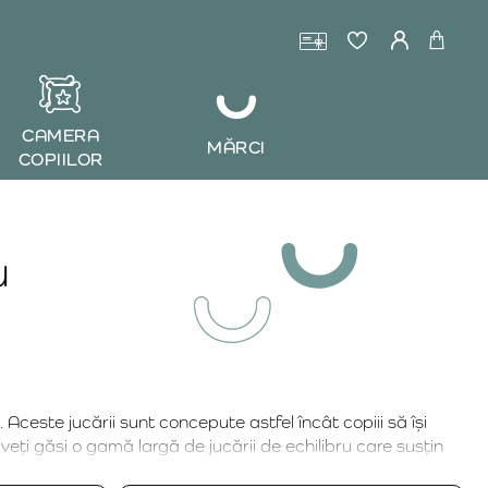
CAMERA
MĂRCI
COPIILOR
u
. Aceste jucării sunt concepute astfel încât copiii să își
veți găsi o gamă largă de jucării de echilibru care susțin