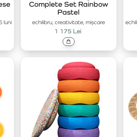
iese
Complete Set Rainbow
Pastel
6 luni
echilibru, creativitate, mișcare
echil
1 175 Lei