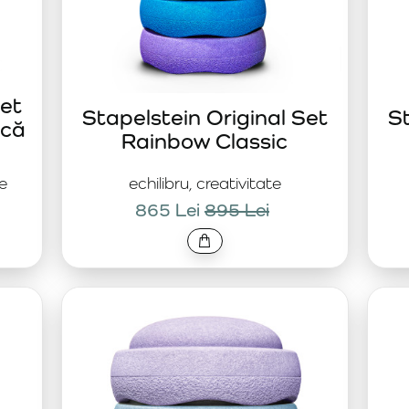
Set
Stapelstein Original Set
St
acă
Rainbow Classic
re
echilibru, creativitate
865 Lei
895 Lei