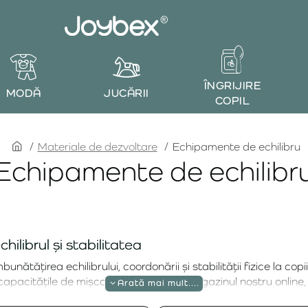
ÎNGRIJIRE
MODĂ
JUCĂRII
COPIL
home
Materiale de dezvoltare
Echipamente de echilibru
Echipamente de echilibr
hilibrul și stabilitatea
nătățirea echilibrului, coordonării și stabilității fizice la copii
capacitățile de mișcare prin joacă. În magazinul nostru online, 