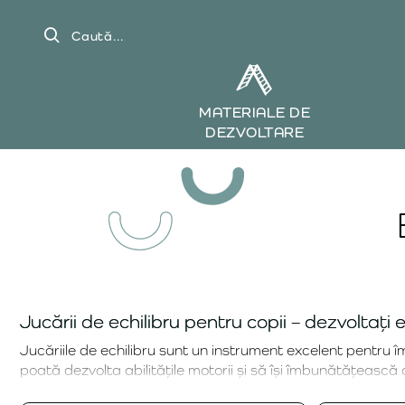
Caută...
MATERIALE DE
DEZVOLTARE
Jucării de echilibru pentru copii – dezvoltați ec
Jucăriile de echilibru sunt un instrument excelent pentru îmbu
poată dezvolta abilitățile motorii și să își îmbunătățească 
nu doar dezvoltarea fizică, ci și concentrarea și atenția.