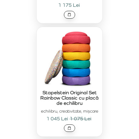
Seturi Stapelstein® – Creați-vă propria colecție
1 175 Lei
Alegeți din oferta noastră de seturi Stapelstein® și creați-
vă propria colecție unică. Indiferent dacă preferați
nuanțele pastelate delicate, culorile vibrante ale
curcubeului sau designul modern, fiecare set oferă opțiuni
distractive și sănătoase pentru mișcare și învățare.
Descoperiți lumea seturilor Stapelstein® chiar astăzi!
Stapelstein Original Set
Rainbow Classic cu placă
de echilibru
echilibru, creativitate, mișcare
1 045 Lei
1 075 Lei