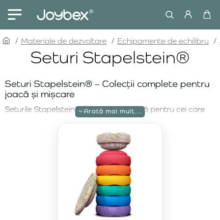
home
Materiale de dezvoltare
Echipamente de echilibru
Seturi Stapelstein®
Seturi Stapelstein® – Colecții complete pentru
joacă și mișcare
Seturile Stapelstein® sunt soluția ideală pentru cei care
caută pachete complexe pentru distracție, exerciții și
învățare creativă. Fiecare set oferă combinații unice de
pietre de echilibru și accesorii care oferă posibilități
nelimitate de joacă. Datorită designului lor ecologic și
manevrabilității ușoare, sunt potrivite pentru copii de toate
vârstele și adulți.
Stapelstein Rainbow Set Complete Pastel –
Culori delicate și posibilități nelimitate
Descoperiți
Stapelstein Rainbow Set Complete Pastel
,