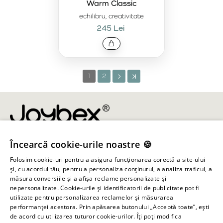
Warm Classic
echilibru, creativitate
245 Lei
1
2
Încearcă cookie-urile noastre 🍪
info@joybex.ro
Folosim cookie-uri pentru a asigura funcționarea corectă a site-ului
Linkuri utile
și, cu acordul tău, pentru a personaliza conținutul, a analiza traficul, a
măsura conversiile și a afișa reclame personalizate și
nepersonalizate. Cookie-urile și identificatorii de publicitate pot fi
Cont
utilizate pentru personalizarea reclamelor și măsurarea
performanței acestora. Prin apăsarea butonului „Acceptă toate”, ești
de acord cu utilizarea tuturor cookie-urilor. Îți poți modifica
Informații despre magazin