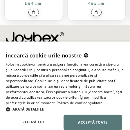
694 Lei
495 Lei
Încearcă cookie-urile noastre 🍪
info@joybex.ro
Folosim cookie-uri pentru a asigura funcționarea corectă a site-ului
Linkuri utile
și, cu acordul tău, pentru a personaliza conținutul, a analiza traficul, a
măsura conversiile și a afișa reclame personalizate și
nepersonalizate. Cookie-urile și identificatorii de publicitate pot fi
Cont
utilizate pentru personalizarea reclamelor și măsurarea
performanței acestora. Prin apăsarea butonului „Acceptă toate”, ești
de acord cu utilizarea tuturor cookie-urilor. Îți poți modifica
Informații despre magazin
preferințele în orice moment.
Politica de confidențialitate
ARATĂ DETALIILE
Toate drepturile rezervate ©
2026
Joybex.ro
REFUZĂ TOT
ACCEPTĂ TOATE