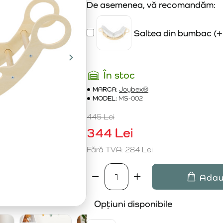
De asemenea, vă recomandăm:
Saltea din bumbac
(+
În stoc
MARCA:
Joybex®
MODEL:
MS-002
445 Lei
344 Lei
Fără TVA: 284 Lei
Adau
Opțiuni disponibile