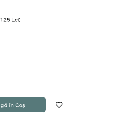
125 Lei)
gă în Coș