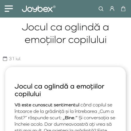
Jocul ca oglindă a
emoțiilor copilului
31
iul.
Jocul ca oglindă a emoțiilor
copilului
Vă este cunoscut sentimentul
când copilul se
întoarce de la grădiniță și la întrebarea „Cum a
fost?” răspunde scurt:
„Bine.”
Și conversația se
încheie acolo. Dar dumneavoastră ați vrea să
știți mai mult. Are prieteni la grădiniță? Este