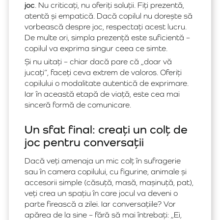
joc
. Nu criticați, nu oferiți soluții. Fiți prezentă,
atentă și empatică. Dacă copilul nu dorește să
vorbească despre joc, respectați acest lucru.
De multe ori, simpla prezență este suficientă –
copilul va exprima singur ceea ce simte.
Și nu uitați – chiar dacă pare că „doar vă
jucați”, faceți ceva extrem de valoros. Oferiți
copilului o modalitate autentică de exprimare.
Iar în această etapă de viață, este cea mai
sinceră formă de comunicare.
Un sfat final: creați un colț de
joc pentru conversații
Dacă veți amenaja un mic colț în sufragerie
sau în camera copilului, cu figurine, animale și
accesorii simple (căsuță, masă, mașinuță, pat),
veți crea un spațiu în care jocul va deveni o
parte firească a zilei. Iar conversațiile? Vor
apărea de la sine – fără să mai întrebați: „Ei,