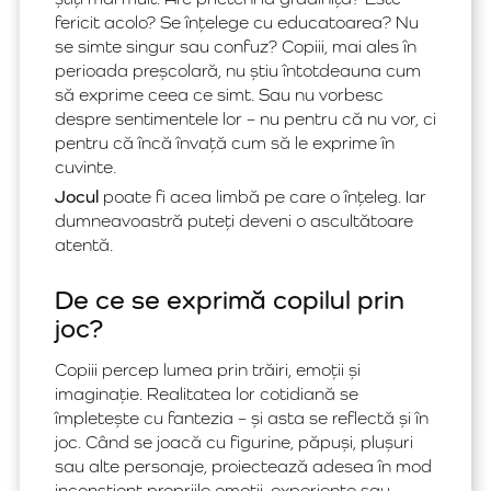
fericit acolo? Se înțelege cu educatoarea? Nu
se simte singur sau confuz? Copiii, mai ales în
perioada preșcolară, nu știu întotdeauna cum
să exprime ceea ce simt. Sau nu vorbesc
despre sentimentele lor – nu pentru că nu vor, ci
pentru că încă învață cum să le exprime în
cuvinte.
Jocul
poate fi acea limbă pe care o înțeleg. Iar
dumneavoastră puteți deveni o ascultătoare
atentă.
De ce se exprimă copilul prin
joc?
Copiii percep lumea prin trăiri, emoții și
imaginație. Realitatea lor cotidiană se
împletește cu fantezia – și asta se reflectă și în
joc. Când se joacă cu figurine, păpuși, plușuri
sau alte personaje, proiectează adesea în mod
inconștient propriile emoții, experiențe sau