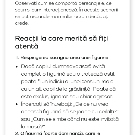
Observați cum se comportă personajele, ce
spun și cum interacționează. În aceste scenarii
se pot ascunde mai multe lucruri decât ați
crede.
Reacții la care merită să fiți
atentă
1. Respingerea sau ignorarea unei figurine
Dacă copilul dumneavoastră evită
complet o figurină sau o tratează ostil,
poate fi un indiciu al unei tensiuni reale
cu un alt copil de la grădiniță. Poate că
este exclus, ignorat sau chiar agresat.
Încercați să întrebați: „De ce nu vrea
această figurină să se joace cu ceilalți?”
sau „Cum se simte când nu este invitată
la masă?”
2. O figurină foarte dominantă, care le