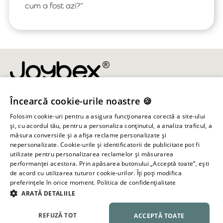
cum a fost azi?”
Încearcă cookie-urile noastre 🍪
info@joybex.ro
Folosim cookie-uri pentru a asigura funcționarea corectă a site-ului
Linkuri utile
și, cu acordul tău, pentru a personaliza conținutul, a analiza traficul, a
măsura conversiile și a afișa reclame personalizate și
nepersonalizate. Cookie-urile și identificatorii de publicitate pot fi
Cont
utilizate pentru personalizarea reclamelor și măsurarea
performanței acestora. Prin apăsarea butonului „Acceptă toate”, ești
de acord cu utilizarea tuturor cookie-urilor. Îți poți modifica
Informații despre magazin
preferințele în orice moment.
Politica de confidențialitate
ARATĂ DETALIILE
Toate drepturile rezervate ©
2026
Joybex.ro
REFUZĂ TOT
ACCEPTĂ TOATE