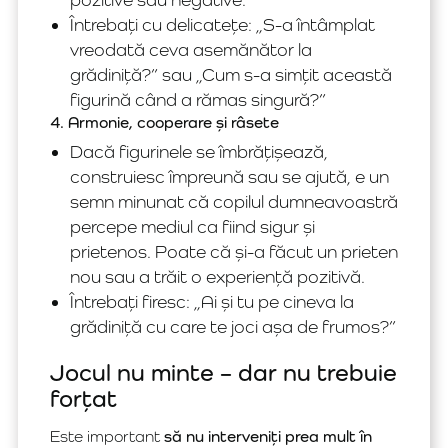
Întrebați cu delicatețe: „S-a întâmplat
vreodată ceva asemănător la
grădiniță?” sau „Cum s-a simțit această
figurină când a rămas singură?”
4. Armonie, cooperare și râsete
Dacă figurinele se îmbrățișează,
construiesc împreună sau se ajută, e un
semn minunat că copilul dumneavoastră
percepe mediul ca fiind sigur și
prietenos. Poate că și-a făcut un prieten
nou sau a trăit o experiență pozitivă.
Întrebați firesc: „Ai și tu pe cineva la
grădiniță cu care te joci așa de frumos?”
Jocul nu minte – dar nu trebuie
forțat
Este important
să nu interveniți prea mult în