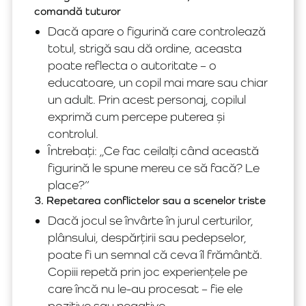
comandă tuturor
Dacă apare o figurină care controlează
totul, strigă sau dă ordine, aceasta
poate reflecta o autoritate – o
educatoare, un copil mai mare sau chiar
un adult. Prin acest personaj, copilul
exprimă cum percepe puterea și
controlul.
Întrebați: „Ce fac ceilalți când această
figurină le spune mereu ce să facă? Le
place?”
3. Repetarea conflictelor sau a scenelor triste
Dacă jocul se învârte în jurul certurilor,
plânsului, despărțirii sau pedepselor,
poate fi un semnal că ceva îl frământă.
Copiii repetă prin joc experiențele pe
care încă nu le-au procesat – fie ele
pozitive sau negative.