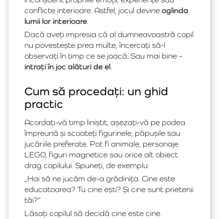
conflicte interioare. Astfel, jocul devine
oglinda
lumii lor interioare
.
Dacă aveți impresia că al dumneavoastră copil
nu povestește prea multe, încercați să-l
observați în timp ce se joacă. Sau mai bine –
intrați în joc alături de el
.
Cum să procedați: un ghid
practic
Acordați-vă timp liniștit, așezați-vă pe podea
împreună și scoateți figurinele, păpușile sau
jucăriile preferate. Pot fi animale, personaje
LEGO, figuri magnetice sau orice alt obiect
drag copilului. Spuneți, de exemplu:
„Hai să ne jucăm de-a grădinița. Cine este
educatoarea? Tu cine ești? Și cine sunt prietenii
tăi?”
Lăsați copilul să decidă cine este cine.