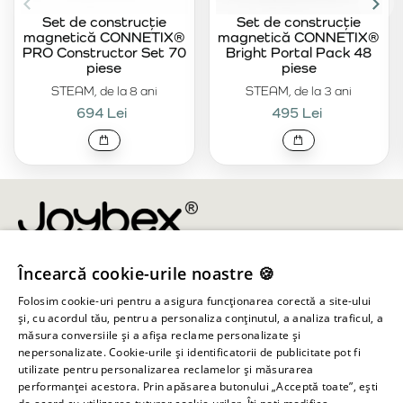
Set de construcție
Set de construcție
magnetică CONNETIX®
magnetică CONNETIX®
PRO Constructor Set 70
Bright Portal Pack 48
piese
piese
STEAM, de la 8 ani
STEAM, de la 3 ani
694 Lei
495 Lei
Încearcă cookie-urile noastre 🍪
info@joybex.ro
Folosim cookie-uri pentru a asigura funcționarea corectă a site-ului
Linkuri utile
și, cu acordul tău, pentru a personaliza conținutul, a analiza traficul, a
măsura conversiile și a afișa reclame personalizate și
nepersonalizate. Cookie-urile și identificatorii de publicitate pot fi
Cont
utilizate pentru personalizarea reclamelor și măsurarea
performanței acestora. Prin apăsarea butonului „Acceptă toate”, ești