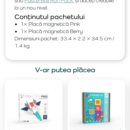
sau
Pastel Ball Run Pack
, și duceți creațiile
la un nou nivel.
Conținutul pachetului
1× Placă magnetică Pink
1× Placă magnetică Berry
Dimensiuni pachet: 33.4 × 2.2 × 34.5 cm /
1.4 kg
V-ar putea plăcea