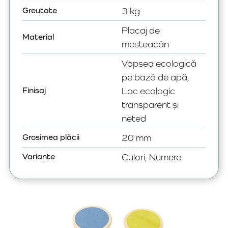
Greutate
3 kg
Placaj de
Material
mesteacăn
Vopsea ecologică
pe bază de apă,
Finisaj
Lac ecologic
transparent și
neted
Grosimea plăcii
20 mm
Variante
Culori, Numere