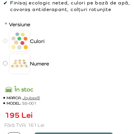
Finisaj ecologic neted, culori pe bază de apă,
covoraș antiderapant, colțuri rotunjite
Versiune
Culori
Numere
În stoc
MARCA:
Joybex®
MODEL:
SS-001
195 Lei
Fără TVA: 161 Lei