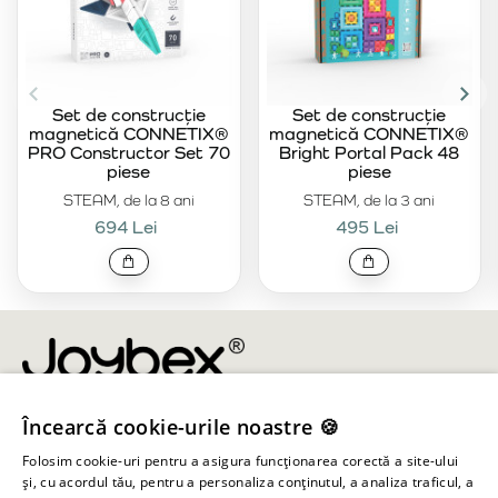
Set de construcție
Set de construcție
magnetică CONNETIX®
magnetică CONNETIX®
PRO Constructor Set 70
Bright Portal Pack 48
piese
piese
STEAM, de la 8 ani
STEAM, de la 3 ani
694 Lei
495 Lei
Încearcă cookie-urile noastre 🍪
info@joybex.ro
Folosim cookie-uri pentru a asigura funcționarea corectă a site-ului
Linkuri utile
și, cu acordul tău, pentru a personaliza conținutul, a analiza traficul, a