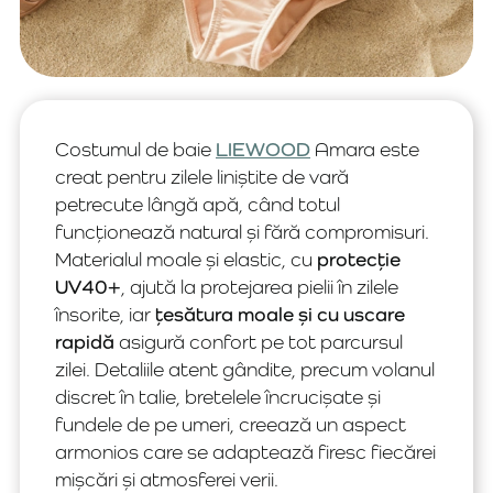
Costumul de baie
LIEWOOD
Amara este
creat pentru zilele liniștite de vară
petrecute lângă apă, când totul
funcționează natural și fără compromisuri.
Materialul moale și elastic, cu
protecție
UV40+
, ajută la protejarea pielii în zilele
însorite, iar
țesătura moale și cu uscare
rapidă
asigură confort pe tot parcursul
zilei. Detaliile atent gândite, precum volanul
discret în talie, bretelele încrucișate și
fundele de pe umeri, creează un aspect
armonios care se adaptează firesc fiecărei
mișcări și atmosferei verii.