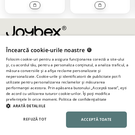
Încearcă cookie-urile noastre 🍪
info@joybex.ro
Folosim cookie-uri pentru a asigura funcționarea corectă a site-ului
Linkuri utile
și, cu acordul tău, pentru a personaliza conținutul, a analiza traficul, a
măsura conversiile și a afișa reclame personalizate și
nepersonalizate. Cookie-urile și identificatorii de publicitate pot fi
Cont
utilizate pentru personalizarea reclamelor și măsurarea
performanței acestora. Prin apăsarea butonului „Acceptă toate”, ești
de acord cu utilizarea tuturor cookie-urilor. Îți poți modifica
Informații despre magazin
preferințele în orice moment.
Politica de confidențialitate
ARATĂ DETALIILE
Toate drepturile rezervate ©
2026
Joybex.ro
REFUZĂ TOT
ACCEPTĂ TOATE