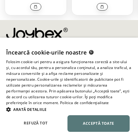
Încearcă cookie-urile noastre 🍪
info@joybex.ro
Folosim cookie-uri pentru a asigura funcționarea corectă a site-ului
Linkuri utile
și, cu acordul tău, pentru a personaliza conținutul, a analiza traficul, a
măsura conversiile și a afișa reclame personalizate și
nepersonalizate. Cookie-urile și identificatorii de publicitate pot fi
Cont
utilizate pentru personalizarea reclamelor și măsurarea
performanței acestora. Prin apăsarea butonului „Acceptă toate”, ești
de acord cu utilizarea tuturor cookie-urilor. Îți poți modifica
Informații despre magazin
preferințele în orice moment.
Politica de confidențialitate
ARATĂ DETALIILE
Toate drepturile rezervate ©
2026
Joybex.ro
REFUZĂ TOT
ACCEPTĂ TOATE