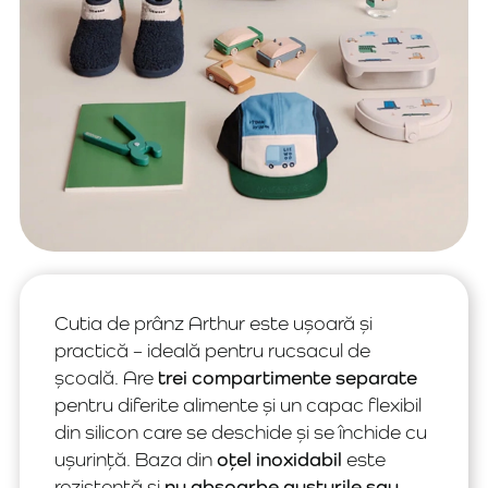
Cutia de prânz Arthur este ușoară și
practică – ideală pentru rucsacul de
școală. Are
trei compartimente separate
pentru diferite alimente și un capac flexibil
din silicon care se deschide și se închide cu
ușurință. Baza din
oțel inoxidabil
este
rezistentă și
nu absoarbe gusturile sau