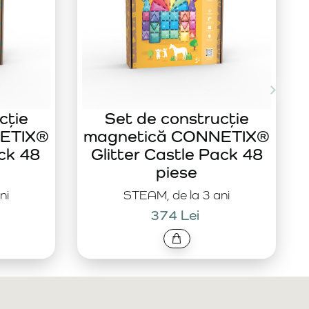
cție
Set de construcție
ETIX®
magnetică CONNETIX®
ck 48
Glitter Castle Pack 48
piese
ni
STEAM, de la 3 ani
374 Lei