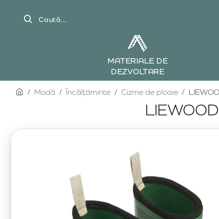
Caută...
MATERIALE DE
DEZVOLTARE
home
Modă
Încălțăminte
Cizme de ploaie
LIEWOOD
LIEWOOD c