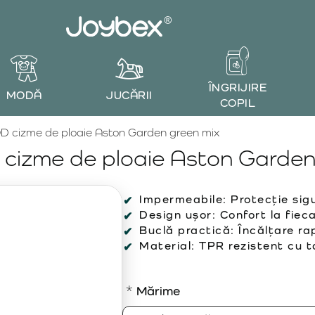
ÎNGRIJIRE
MODĂ
JUCĂRII
COPIL
 cizme de ploaie Aston Garden green mix
izme de ploaie Aston Garden
Impermeabile:
Protecție sigu
Design ușor:
Confort la fiec
Buclă practică:
Încălțare ra
Material:
TPR rezistent cu t
Mărime