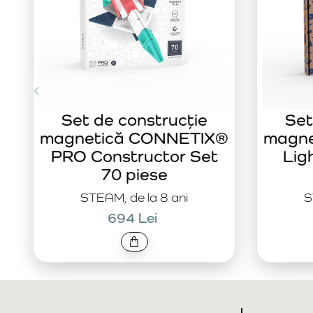
Set de construcție
Set
magnetică CONNETIX®
magn
PRO Constructor Set
Lig
70 piese
STEAM, de la 8 ani
S
694 Lei