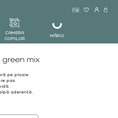
CAMERA
MĂRCI
COPIILOR
 green mix
ră pe ploaie.
are pas.
pidă.
alpă aderentă.