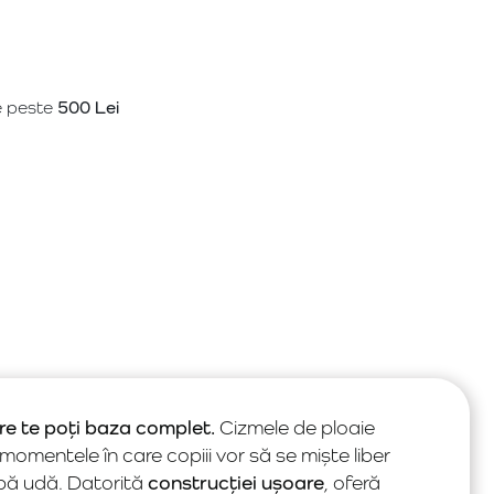
e peste
500 Lei
re te poți baza complet.
Cizmele de ploaie
omentele în care copiii vor să se miște liber
arbă udă. Datorită
construcției ușoare
, oferă