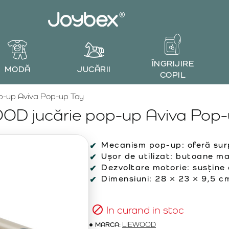
ÎNGRIJIRE
MODĂ
JUCĂRII
COPIL
p-up Aviva Pop-up Toy
OD jucărie pop-up Aviva Pop-
Mecanism pop-up:
oferă sur
Ușor de utilizat:
butoane mar
Dezvoltare motorie:
susține 
Dimensiuni:
28 × 23 × 9,5 c
In curand in stoc
MARCA:
LIEWOOD