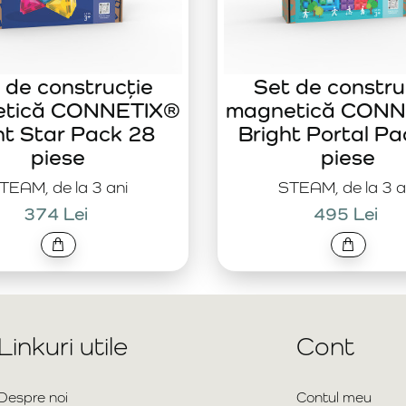
 de construcție
Set de constru
etică CONNETIX®
magnetică CONN
ht Star Pack 28
Bright Portal Pa
piese
piese
TEAM, de la 3 ani
STEAM, de la 3 a
374 Lei
495 Lei
Linkuri utile
Cont
Despre noi
Contul meu