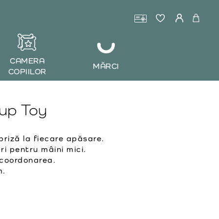
CAMERA
MĂRCI
COPIILOR
up Toy
priză la fiecare apăsare.
i pentru mâini mici.
coordonarea.
m.