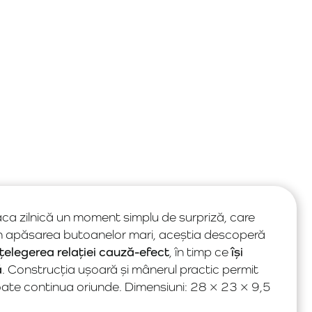
ca zilnică un moment simplu de surpriză, care
rin apăsarea butoanelor mari, aceștia descoperă
nțelegerea relației cauză-efect
, în timp ce
își
ă
. Construcția ușoară și mânerul practic permit
 poate continua oriunde. Dimensiuni: 28 × 23 × 9,5