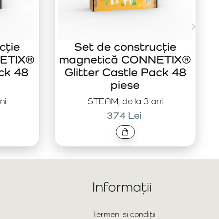
cție
Set de construcție
ETIX®
magnetică CONNETIX®
ck 48
Glitter Castle Pack 48
piese
ni
STEAM, de la 3 ani
374 Lei
Informații
Termeni si condiții