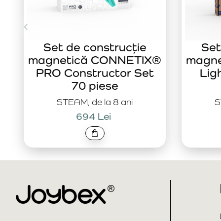
Set de construcție
Set
magnetică CONNETIX®
magn
PRO Constructor Set
Lig
70 piese
STEAM, de la 8 ani
S
694 Lei