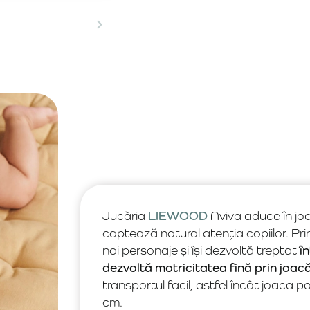
Jucăria
LIEWOOD
Aviva aduce în joa
captează natural atenția copiilor. P
noi personaje și își dezvoltă treptat
î
dezvoltă motricitatea fină prin joac
transportul facil, astfel încât joaca
cm.