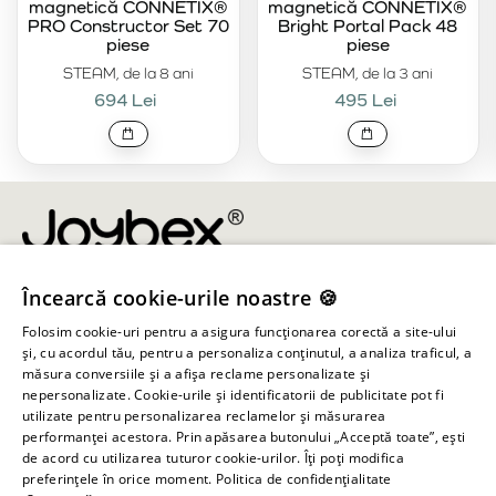
magnetică CONNETIX®
magnetică CONNETIX®
PRO Constructor Set 70
Bright Portal Pack 48
piese
piese
STEAM, de la 8 ani
STEAM, de la 3 ani
694 Lei
495 Lei
Încearcă cookie-urile noastre 🍪
info@joybex.ro
Folosim cookie-uri pentru a asigura funcționarea corectă a site-ului
Linkuri utile
și, cu acordul tău, pentru a personaliza conținutul, a analiza traficul, a
măsura conversiile și a afișa reclame personalizate și
nepersonalizate. Cookie-urile și identificatorii de publicitate pot fi
Cont
utilizate pentru personalizarea reclamelor și măsurarea
performanței acestora. Prin apăsarea butonului „Acceptă toate”, ești
de acord cu utilizarea tuturor cookie-urilor. Îți poți modifica
Informații despre magazin
preferințele în orice moment.
Politica de confidențialitate