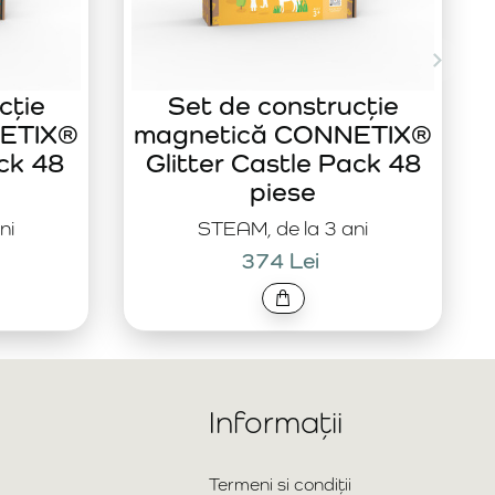
cție
Set de construcție
ETIX®
magnetică CONNETIX®
ck 48
Glitter Castle Pack 48
piese
ni
STEAM, de la 3 ani
374 Lei
Informații
Termeni si condiții