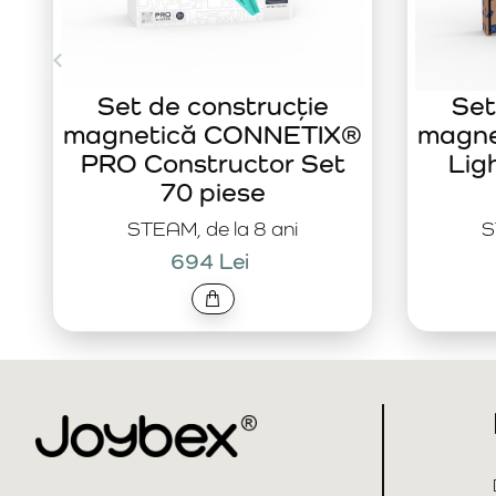
Set de construcție
Set
magnetică CONNETIX®
magn
PRO Constructor Set
Lig
70 piese
STEAM, de la 8 ani
S
694 Lei