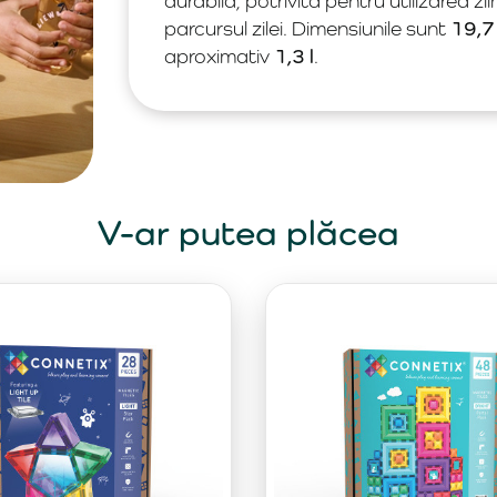
durabilă, potrivită pentru utilizarea zil
parcursul zilei. Dimensiunile sunt
19,7
aproximativ
1,3 l
.
V-ar putea plăcea