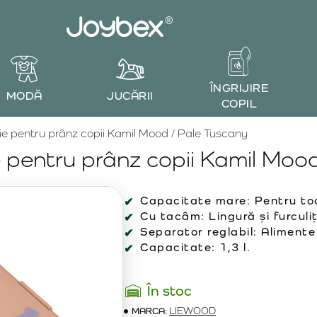
ÎNGRIJIRE
MODĂ
JUCĂRII
COPIL
 pentru prânz copii Kamil Mood / Pale Tuscany
pentru prânz copii Kamil Mood
Capacitate mare:
Pentru toa
Cu tacâm:
Lingură și furculi
Separator reglabil:
Alimente
Capacitate:
1,3 l.
În stoc
MARCA:
LIEWOOD