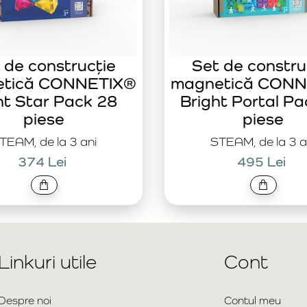
 de construcție
Set de constru
etică CONNETIX®
magnetică CONN
ht Star Pack 28
Bright Portal Pa
piese
piese
TEAM, de la 3 ani
STEAM, de la 3 a
374 Lei
495 Lei
Linkuri utile
Cont
Despre noi
Contul meu