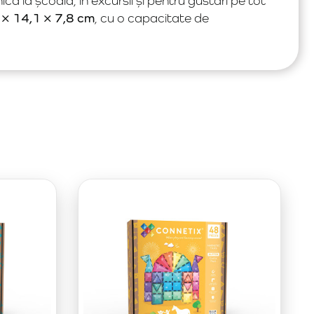
nică la școală, în excursii și pentru gustări pe tot
 × 14,1 × 7,8 cm
, cu o capacitate de