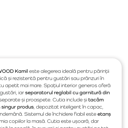
IEWOOD Kamil
este alegerea ideală pentru părinții
că și rezistentă pentru gustări sau prânzuri în
i cu apetit mai mare. Spațiul interior generos oferă
 gustări, iar
separatorul reglabil cu garnitură din
separate și proaspete. Cutia include și
tacâm
n singur produs
, depozitat inteligent în capac,
a îndemână. Sistemul de închidere fiabil este
etanș
ia copiilor la masă. Cutia este ușoară, dar