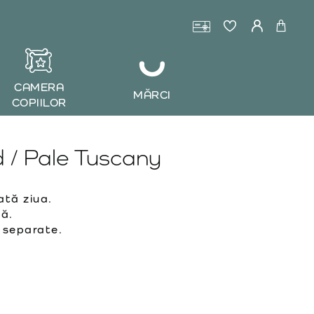
CAMERA
MĂRCI
COPIILOR
 / Pale Tuscany
tă ziua.
ță.
 separate.