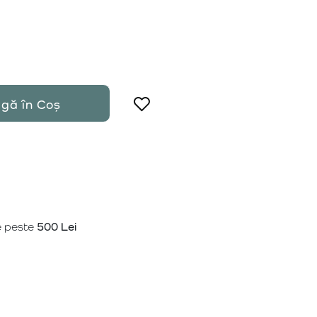
gă în Coș
e peste
500 Lei