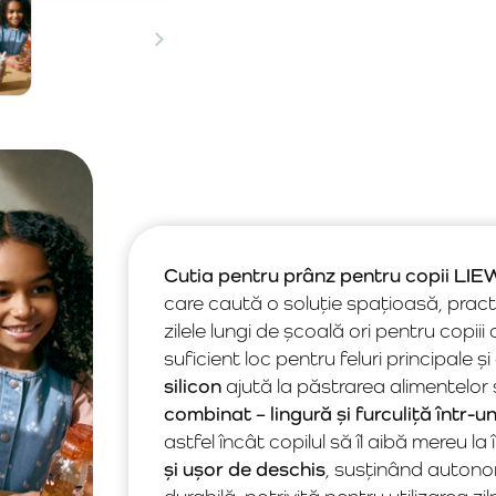
Cutia pentru prânz pentru copii L
care caută o soluție spațioasă, practi
zilele lungi de școală ori pentru copii
suficient loc pentru feluri principale și
silicon
ajută la păstrarea alimentelor 
combinat – lingură și furculiță într-u
astfel încât copilul să îl aibă mereu l
și ușor de deschis
, susținând autonom