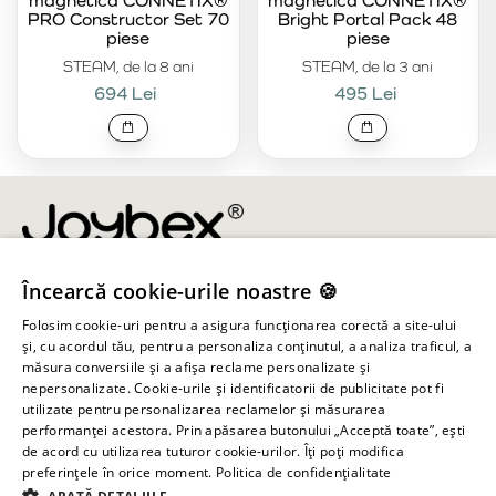
magnetică CONNETIX®
magnetică CONNETIX®
PRO Constructor Set 70
Bright Portal Pack 48
piese
piese
STEAM, de la 8 ani
STEAM, de la 3 ani
694 Lei
495 Lei
Încearcă cookie-urile noastre 🍪
info@joybex.ro
Folosim cookie-uri pentru a asigura funcționarea corectă a site-ului
Linkuri utile
și, cu acordul tău, pentru a personaliza conținutul, a analiza traficul, a
măsura conversiile și a afișa reclame personalizate și
nepersonalizate. Cookie-urile și identificatorii de publicitate pot fi
Cont
utilizate pentru personalizarea reclamelor și măsurarea
performanței acestora. Prin apăsarea butonului „Acceptă toate”, ești
de acord cu utilizarea tuturor cookie-urilor. Îți poți modifica
Informații despre magazin
preferințele în orice moment.
Politica de confidențialitate