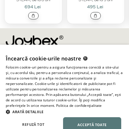
694 Lei
495 Lei
Încearcă cookie-urile noastre 🍪
info@joybex.ro
Folosim cookie-uri pentru a asigura funcționarea corectă a site-ului
Linkuri utile
și, cu acordul tău, pentru a personaliza conținutul, a analiza traficul, a
măsura conversiile și a afișa reclame personalizate și
nepersonalizate. Cookie-urile și identificatorii de publicitate pot fi
Cont
utilizate pentru personalizarea reclamelor și măsurarea
performanței acestora. Prin apăsarea butonului „Acceptă toate”, ești
de acord cu utilizarea tuturor cookie-urilor. Îți poți modifica
Informații despre magazin
preferințele în orice moment.
Politica de confidențialitate
ARATĂ DETALIILE
Toate drepturile rezervate ©
2026
Joybex.ro
REFUZĂ TOT
ACCEPTĂ TOATE