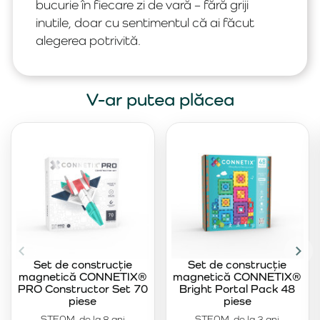
bucurie în fiecare zi de vară – fără griji
inutile, doar cu sentimentul că ai făcut
alegerea potrivită.
V-ar putea plăcea
Set de construcție
Set de construcție
magnetică CONNETIX®
magnetică CONNETIX®
PRO Constructor Set 70
Bright Portal Pack 48
piese
piese
STEAM, de la 8 ani
STEAM, de la 3 ani