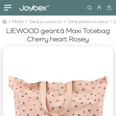
home
Modă
Genți și rucsacuri
Genți pentru scutece
L
LIEWOOD geantă Maxi Totebag
Cherry heart Rosey