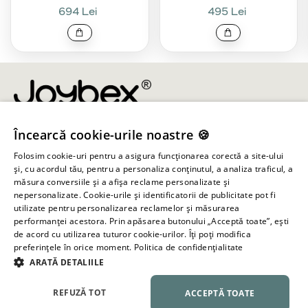
694 Lei
495 Lei
Încearcă cookie-urile noastre 🍪
info@joybex.ro
Folosim cookie-uri pentru a asigura funcționarea corectă a site-ului
Linkuri utile
și, cu acordul tău, pentru a personaliza conținutul, a analiza traficul, a
măsura conversiile și a afișa reclame personalizate și
nepersonalizate. Cookie-urile și identificatorii de publicitate pot fi
Cont
utilizate pentru personalizarea reclamelor și măsurarea
performanței acestora. Prin apăsarea butonului „Acceptă toate”, ești
de acord cu utilizarea tuturor cookie-urilor. Îți poți modifica
Informații despre magazin
preferințele în orice moment.
Politica de confidențialitate
ARATĂ DETALIILE
Toate drepturile rezervate ©
2026
Joybex.ro
REFUZĂ TOT
ACCEPTĂ TOATE