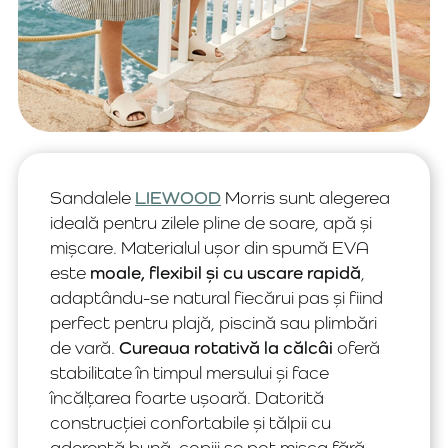
Sandalele
LIEWOOD
Morris sunt alegerea
ideală pentru zilele pline de soare, apă și
mișcare. Materialul ușor din spumă EVA
este
moale, flexibil și cu uscare rapidă
,
adaptându-se natural fiecărui pas și fiind
perfect pentru plajă, piscină sau plimbări
de vară.
Cureaua rotativă la călcâi
oferă
stabilitate în timpul mersului și face
încălțarea foarte ușoară. Datorită
construcției confortabile și tălpii cu
aderență bună, copiii se pot mișca fără