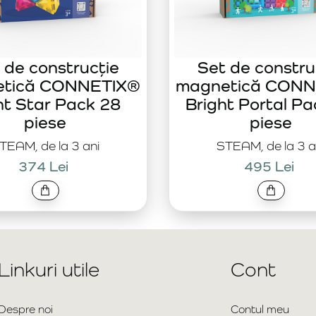
 de construcție
Set de constru
etică CONNETIX®
magnetică CONN
ht Star Pack 28
Bright Portal Pa
piese
piese
TEAM, de la 3 ani
STEAM, de la 3 a
374 Lei
495 Lei
Linkuri utile
Cont
Despre noi
Contul meu