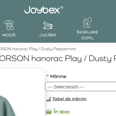
ÎNGRIJIRE
MODĂ
JUCĂRII
COPIL
SON hanorac Play / Dusty Peppermint
RSON hanorac Play / Dusty 
Mărime
Tabel de mărimi
În stoc