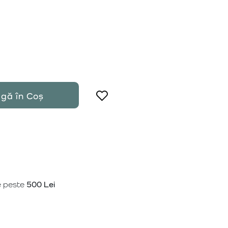
gă în Coș
e peste
500 Lei