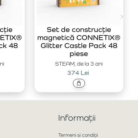
cție
Set de construcție
ETIX®
magnetică CONNETIX®
ck 48
Glitter Castle Pack 48
piese
ni
STEAM, de la 3 ani
374 Lei
Informații
Termeni si condiții