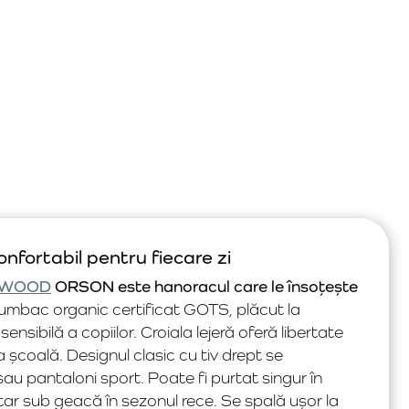
ortabil pentru fiecare zi
EWOOD
ORSON este hanoracul care le însoțește
umbac organic certificat GOTS, plăcut la
 sensibilă a copiilor. Croiala lejeră oferă libertate
a școală. Designul clasic cu tiv drept se
sau pantaloni sport. Poate fi purtat singur în
tar sub geacă în sezonul rece. Se spală ușor la