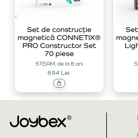
Set de construcție
Set
magnetică CONNETIX®
magn
PRO Constructor Set
Lig
70 piese
STEAM, de la 8 ani
S
694 Lei