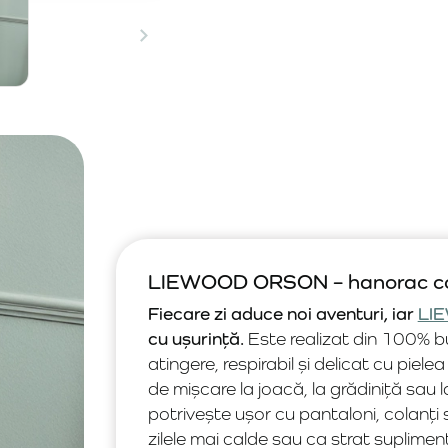
LIEWOOD ORSON – hanorac conf
Fiecare zi aduce noi aventuri, iar
LI
cu ușurință.
Este realizat din 100% b
atingere, respirabil și delicat cu pielea
de mișcare la joacă, la grădiniță sau l
potrivește ușor cu pantaloni, colanți 
zilele mai calde sau ca strat suplimen