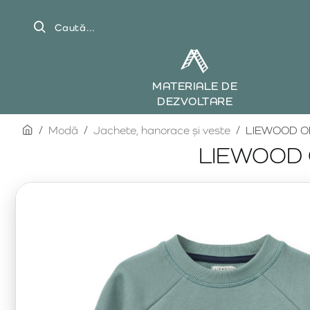
Caută...
MATERIALE DE
DEZVOLTARE
home
Modă
Jachete, hanorace și veste
LIEWOOD OR
LIEWOOD O