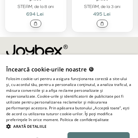
STEAM, de la 8 ani
STEAM, de la 3 ani
694 Lei
495 Lei
Încearcă cookie-urile noastre 🍪
info@joybex.ro
Folosim cookie-uri pentru a asigura funcționarea corectă a site-ului
Linkuri utile
și, cu acordul tău, pentru a personaliza conținutul, a analiza traficul, a
măsura conversiile și a afișa reclame personalizate și
nepersonalizate. Cookie-urile și identificatorii de publicitate pot fi
Cont
utilizate pentru personalizarea reclamelor și măsurarea
performanței acestora. Prin apăsarea butonului „Acceptă toate”, ești
de acord cu utilizarea tuturor cookie-urilor. Îți poți modifica
Informații despre magazin
preferințele în orice moment.
Politica de confidențialitate
ARATĂ DETALIILE
Toate drepturile rezervate ©
2026
Joybex.ro