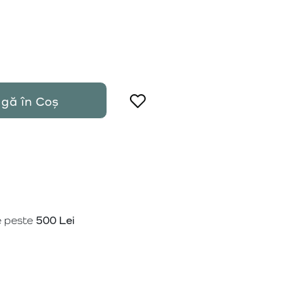
gă în Coș
e peste
500 Lei