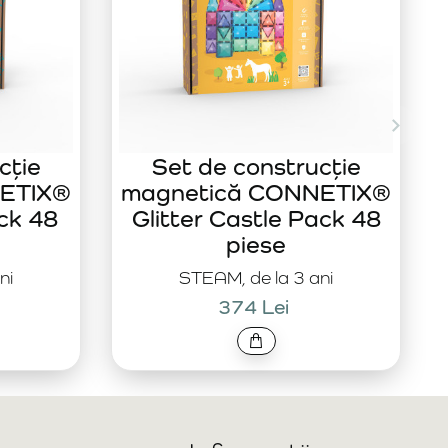
cție
Set de construcție
ETIX®
magnetică CONNETIX®
ck 48
Glitter Castle Pack 48
piese
ni
STEAM, de la 3 ani
374 Lei