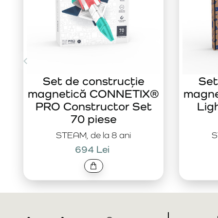
Set de construcție
Set
magnetică CONNETIX®
magn
PRO Constructor Set
Lig
70 piese
STEAM, de la 8 ani
S
694 Lei