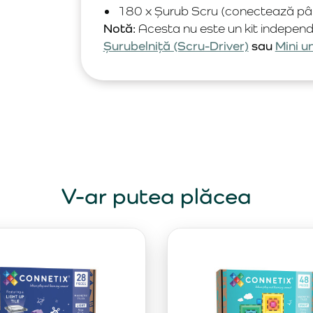
180 x Șurub Scru (conectează până
Notă:
Acesta nu este un kit independe
Șurubelniță (Scru-Driver)
sau
Mini u
V-ar putea plăcea