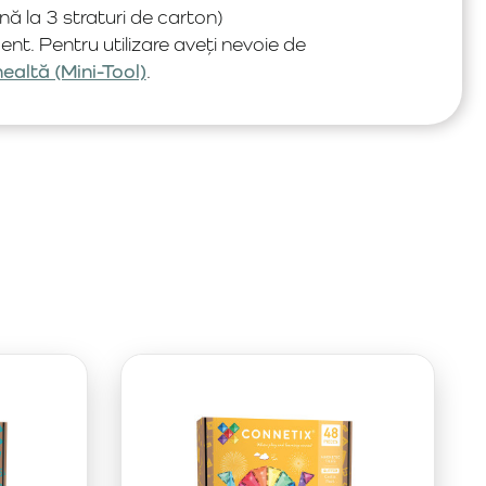
 la 3 straturi de carton)
nt. Pentru utilizare aveți nevoie de
nealtă (Mini-Tool)
.