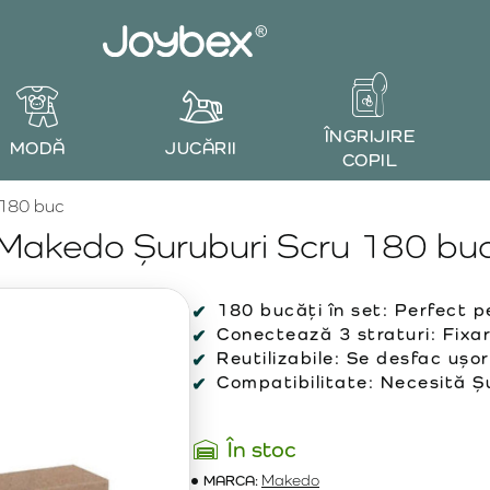
ÎNGRIJIRE
MODĂ
JUCĂRII
COPIL
 180 buc
Makedo Șuruburi Scru 180 bu
180 bucăți în set:
Perfect pe
Conectează 3 straturi:
Fixar
Reutilizabile:
Se desfac ușor 
Compatibilitate:
Necesită Șu
În stoc
MARCA:
Makedo