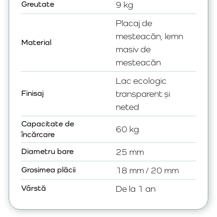
Greutate
9 kg
Placaj de
mesteacăn, lemn
Material
masiv de
mesteacăn
Lac ecologic
Finisaj
transparent și
neted
Capacitate de
60 kg
încărcare
Diametru bare
25 mm
Grosimea plăcii
18 mm / 20 mm
Vârstă
De la 1 an