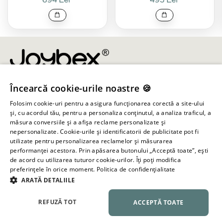
Încearcă cookie-urile noastre 🍪
info@joybex.ro
Folosim cookie-uri pentru a asigura funcționarea corectă a site-ului
Linkuri utile
și, cu acordul tău, pentru a personaliza conținutul, a analiza traficul, a
măsura conversiile și a afișa reclame personalizate și
nepersonalizate. Cookie-urile și identificatorii de publicitate pot fi
Cont
utilizate pentru personalizarea reclamelor și măsurarea
performanței acestora. Prin apăsarea butonului „Acceptă toate”, ești
de acord cu utilizarea tuturor cookie-urilor. Îți poți modifica
Informații despre magazin
preferințele în orice moment.
Politica de confidențialitate
ARATĂ DETALIILE
Toate drepturile rezervate ©
2026
Joybex.ro
REFUZĂ TOT
ACCEPTĂ TOATE