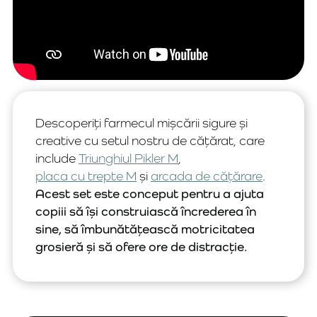
Descoperiți farmecul mișcării sigure și
creative cu setul nostru de cățărat, care
include
Triunghiul Pikler M
,
placa cu trepte M
și
arcada de cățărare
.
Acest set este conceput pentru a ajuta
copiii să își construiască încrederea în
sine, să îmbunătățească motricitatea
grosieră și să ofere ore de distracție.