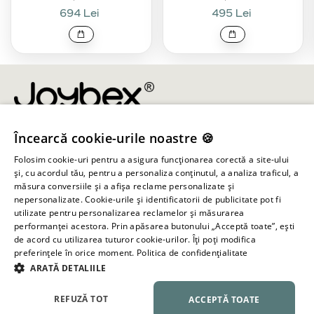
694 Lei
495 Lei
Încearcă cookie-urile noastre 🍪
info@joybex.ro
Folosim cookie-uri pentru a asigura funcționarea corectă a site-ului
Linkuri utile
și, cu acordul tău, pentru a personaliza conținutul, a analiza traficul, a
măsura conversiile și a afișa reclame personalizate și
nepersonalizate. Cookie-urile și identificatorii de publicitate pot fi
Cont
utilizate pentru personalizarea reclamelor și măsurarea
performanței acestora. Prin apăsarea butonului „Acceptă toate”, ești
de acord cu utilizarea tuturor cookie-urilor. Îți poți modifica
Informații despre magazin
preferințele în orice moment.
Politica de confidențialitate
ARATĂ DETALIILE
Toate drepturile rezervate ©
2026
Joybex.ro
REFUZĂ TOT
ACCEPTĂ TOATE