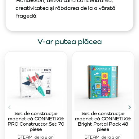
Montessori, dezvoltând concentrarea,
creativitatea și răbdarea de la o vârstă
fragedă
.
V-ar putea plăcea
Set de construcție
Set de construcție
magnetică CONNETIX®
magnetică CONNETIX®
PRO Constructor Set 70
Bright Portal Pack 48
piese
piese
STEAM, de la 8 ani
STEAM, de la 3 ani