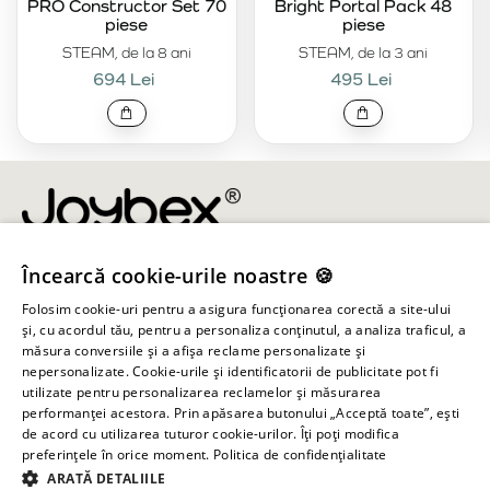
PRO Constructor Set 70
Bright Portal Pack 48
piese
piese
STEAM, de la 8 ani
STEAM, de la 3 ani
694 Lei
495 Lei
Încearcă cookie-urile noastre 🍪
info@joybex.ro
Folosim cookie-uri pentru a asigura funcționarea corectă a site-ului
Linkuri utile
și, cu acordul tău, pentru a personaliza conținutul, a analiza traficul, a
măsura conversiile și a afișa reclame personalizate și
nepersonalizate. Cookie-urile și identificatorii de publicitate pot fi
Cont
utilizate pentru personalizarea reclamelor și măsurarea
performanței acestora. Prin apăsarea butonului „Acceptă toate”, ești
de acord cu utilizarea tuturor cookie-urilor. Îți poți modifica
Informații despre magazin
preferințele în orice moment.
Politica de confidențialitate
ARATĂ DETALIILE