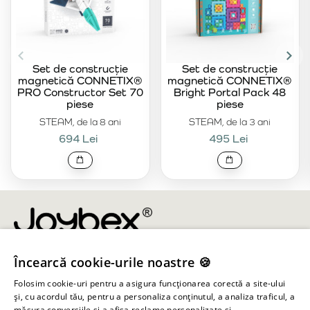
Set de construcție
Set de construcție
magnetică CONNETIX®
magnetică CONNETIX®
PRO Constructor Set 70
Bright Portal Pack 48
piese
piese
STEAM, de la 8 ani
STEAM, de la 3 ani
694 Lei
495 Lei
Încearcă cookie-urile noastre 🍪
info@joybex.ro
Folosim cookie-uri pentru a asigura funcționarea corectă a site-ului
Linkuri utile
și, cu acordul tău, pentru a personaliza conținutul, a analiza traficul, a
măsura conversiile și a afișa reclame personalizate și