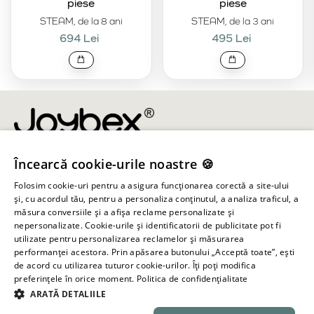
piese
piese
STEAM, de la 8 ani
STEAM, de la 3 ani
694 Lei
495 Lei
Încearcă cookie-urile noastre 🍪
info@joybex.ro
Folosim cookie-uri pentru a asigura funcționarea corectă a site-ului
Linkuri utile
și, cu acordul tău, pentru a personaliza conținutul, a analiza traficul, a
măsura conversiile și a afișa reclame personalizate și
nepersonalizate. Cookie-urile și identificatorii de publicitate pot fi
Cont
utilizate pentru personalizarea reclamelor și măsurarea
performanței acestora. Prin apăsarea butonului „Acceptă toate”, ești
de acord cu utilizarea tuturor cookie-urilor. Îți poți modifica
Informații despre magazin
preferințele în orice moment.
Politica de confidențialitate
ARATĂ DETALIILE