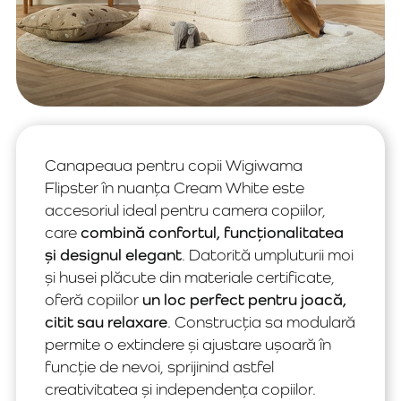
Canapeaua pentru copii Wigiwama
Flipster în nuanța Cream White este
accesoriul ideal pentru camera copiilor,
care
combină confortul, funcționalitatea
și designul elegant
. Datorită umpluturii moi
și husei plăcute din materiale certificate,
oferă copiilor
un loc perfect pentru joacă,
citit sau relaxare
. Construcția sa modulară
permite o extindere și ajustare ușoară în
funcție de nevoi, sprijinind astfel
creativitatea și independența copiilor.