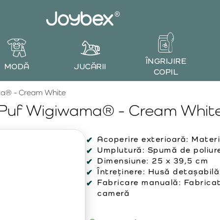
ÎNGRIJIRE
MODĂ
JUCĂRII
COPIL
a® - Cream White
Puf Wigiwama® - Cream Whit
Acoperire exterioară:
Materi
Umplutură:
Spumă de poliure
Dimensiune:
25 x 39,5 cm
Întreținere:
Husă detașabilă
Fabricare manuală:
Fabricat
cameră