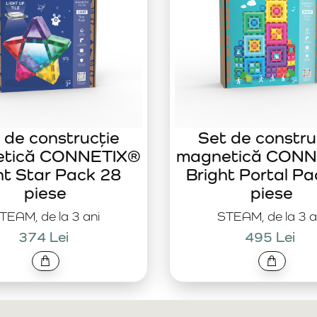
 de construcție
Set de constru
etică CONNETIX®
magnetică CONN
ht Star Pack 28
Bright Portal Pa
piese
piese
TEAM, de la 3 ani
STEAM, de la 3 a
374 Lei
495 Lei