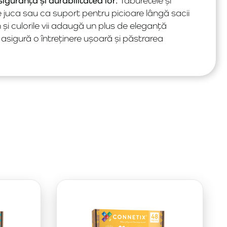
uranța și durabilitatea lor.
Taburetele și
te juca sau ca suport pentru picioare lângă sacii
n și culorile vii adaugă un plus de eleganță
 asigură o întreținere ușoară și păstrarea