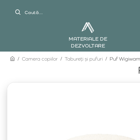
Caută...
MATERIALE DE
DEZVOLTARE
home
Camera copiilor
Tabureți și pufuri
Puf Wigiwam