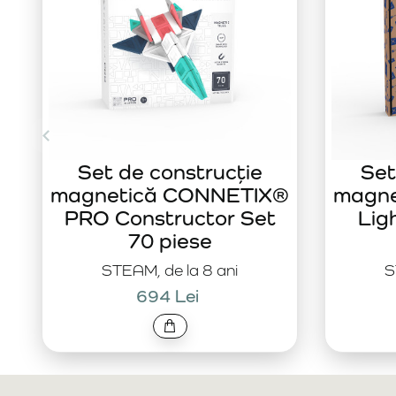
Set de construcție
Set
magnetică CONNETIX®
magn
PRO Constructor Set
Lig
70 piese
STEAM, de la 8 ani
S
694 Lei