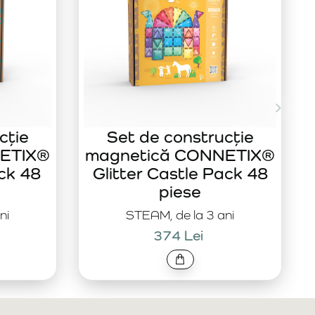
cție
Set de construcție
ETIX®
magnetică CONNETIX®
ck 48
Glitter Castle Pack 48
piese
ni
STEAM, de la 3 ani
374 Lei