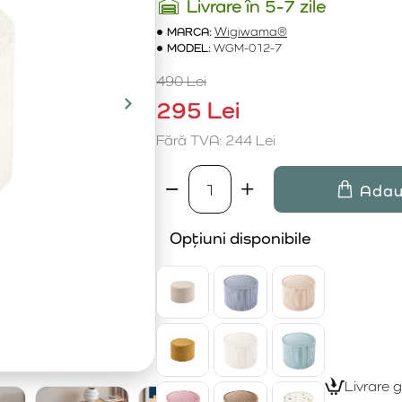
Livrare în 5-7 zile
MARCA:
Wigiwama®
MODEL:
WGM-012-7
490 Lei
295 Lei
Fără TVA: 244 Lei
Adau
Opțiuni disponibile
Livrare 