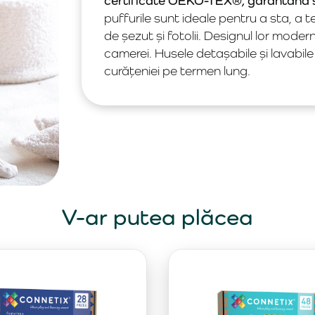
certificate OEKO-TEX®, garantând sig
puffurile sunt ideale pentru a sta, a 
de șezut și fotolii. Designul lor moder
camerei. Husele detașabile și lavabile
curățeniei pe termen lung.
V-ar putea plăcea