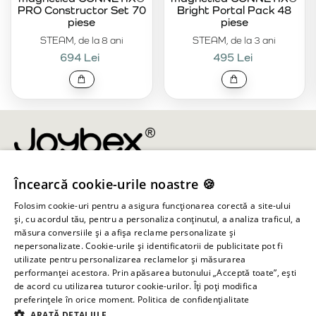
PRO Constructor Set 70
Bright Portal Pack 48
piese
piese
STEAM, de la 8 ani
STEAM, de la 3 ani
694 Lei
495 Lei
Încearcă cookie-urile noastre 🍪
info@joybex.ro
Folosim cookie-uri pentru a asigura funcționarea corectă a site-ului
Linkuri utile
și, cu acordul tău, pentru a personaliza conținutul, a analiza traficul, a
măsura conversiile și a afișa reclame personalizate și
nepersonalizate. Cookie-urile și identificatorii de publicitate pot fi
Cont
utilizate pentru personalizarea reclamelor și măsurarea
performanței acestora. Prin apăsarea butonului „Acceptă toate”, ești
de acord cu utilizarea tuturor cookie-urilor. Îți poți modifica
Informații despre magazin
preferințele în orice moment.
Politica de confidențialitate
ARATĂ DETALIILE