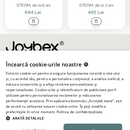
STEAM, de la 8 ani
STEAM, de la 3 ani
694 Lei
495 Lei
Încearcă cookie-urile noastre 🍪
info@joybex.ro
Folosim cookie-uri pentru a asigura funcționarea corectă a site-ului
Linkuri utile
și, cu acordul tău, pentru a personaliza conținutul, a analiza traficul, a
măsura conversiile și a afișa reclame personalizate și
nepersonalizate. Cookie-urile și identificatorii de publicitate pot fi
Cont
utilizate pentru personalizarea reclamelor și măsurarea
performanței acestora. Prin apăsarea butonului „Acceptă toate”, ești
de acord cu utilizarea tuturor cookie-urilor. Îți poți modifica
Informații despre magazin
preferințele în orice moment.
Politica de confidențialitate
ARATĂ DETALIILE
Toate drepturile rezervate ©
2026
Joybex.ro