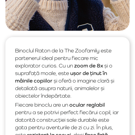
Binoclul Raton de la The Zoofamily este
partenerul ideal pentru fiecare mic
explorator curios. Cu un
zoom de 8x
și o
suprafață moale, este
ușor de ținut în
mâinile copiilor
și oferă o imagine clară și
detaliată asupra naturii, animalelor și
obiectelor îndepărtate.
Fiecare binoclu are un
ocular reglabil
pentru a se potrivi perfect fiecărui copil, iar
datorită construcției sale durabile este
gata pentru aventurile de zi cu zi. În plus,
este
rezistent la șocuri
, deci
face față