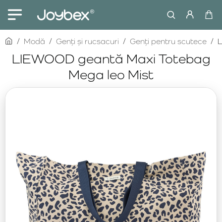
home
Modă
Genți și rucsacuri
Genți pentru scutece
L
LIEWOOD geantă Maxi Totebag
Mega leo Mist