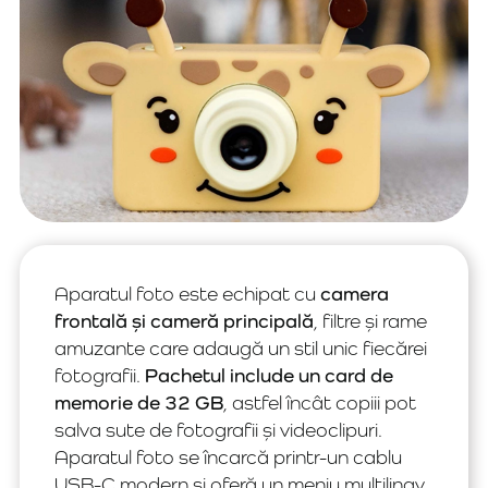
Aparatul foto este echipat cu
camera
frontală și cameră principală
, filtre și rame
amuzante care adaugă un stil unic fiecărei
fotografii.
Pachetul include un card de
memorie de 32 GB
, astfel încât copiii pot
salva sute de fotografii și videoclipuri.
Aparatul foto se încarcă printr-un cablu
USB-C modern și oferă un meniu multilingv