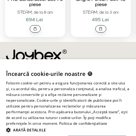
piese
piese
STEAM, de la 8 ani
STEAM, de la 3 ani
694 Lei
495 Lei
Încearcă cookie-urile noastre 🍪
info@joybex.ro
Folosim cookie-uri pentru a asigura funcționarea corectă a site-ului
Linkuri utile
și, cu acordul tău, pentru a personaliza conținutul, a analiza traficul, a
măsura conversiile și a afișa reclame personalizate și
nepersonalizate. Cookie-urile și identificatorii de publicitate pot fi
Cont
utilizate pentru personalizarea reclamelor și măsurarea
performanței acestora. Prin apăsarea butonului „Acceptă toate”, ești
de acord cu utilizarea tuturor cookie-urilor. Îți poți modifica
Informații despre magazin
preferințele în orice moment.
Politica de confidențialitate
ARATĂ DETALIILE