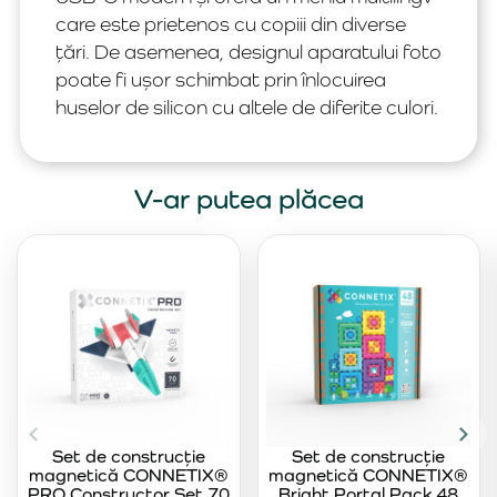
care este prietenos cu copiii din diverse
țări. De asemenea, designul aparatului foto
poate fi ușor schimbat prin înlocuirea
huselor de silicon cu altele de diferite culori.
V-ar putea plăcea
Set de construcție
Set de construcție
magnetică CONNETIX®
magnetică CONNETIX®
PRO Constructor Set 70
Bright Portal Pack 48