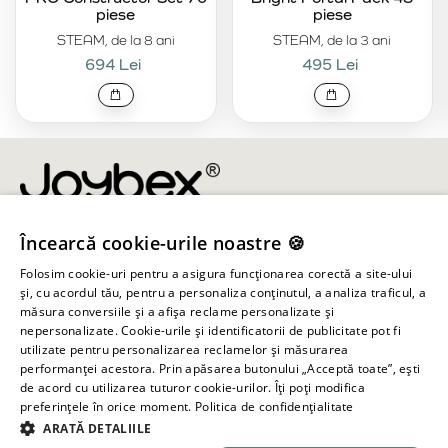
piese
piese
STEAM, de la 8 ani
STEAM, de la 3 ani
694 Lei
495 Lei
Încearcă cookie-urile noastre 🍪
info@joybex.ro
Folosim cookie-uri pentru a asigura funcționarea corectă a site-ului
Linkuri utile
și, cu acordul tău, pentru a personaliza conținutul, a analiza traficul, a
măsura conversiile și a afișa reclame personalizate și
nepersonalizate. Cookie-urile și identificatorii de publicitate pot fi
Cont
utilizate pentru personalizarea reclamelor și măsurarea
performanței acestora. Prin apăsarea butonului „Acceptă toate”, ești
de acord cu utilizarea tuturor cookie-urilor. Îți poți modifica
Informații despre magazin
preferințele în orice moment.
Politica de confidențialitate
ARATĂ DETALIILE