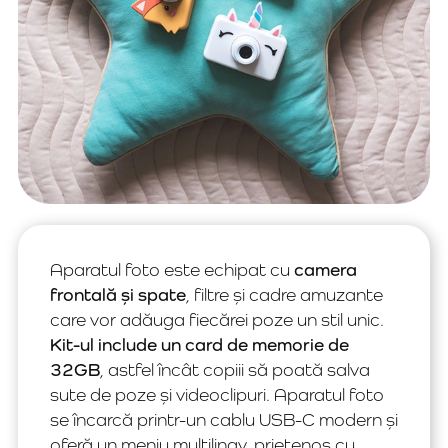
Aparatul foto este echipat cu
camera
frontală și spate
, filtre și cadre amuzante
care vor adăuga fiecărei poze un stil unic.
Kit-ul include un card de memorie de
32GB
, astfel încât copiii să poată salva
sute de poze și videoclipuri. Aparatul foto
se încarcă printr-un cablu USB-C modern și
oferă un meniu multilingv, prietenos cu