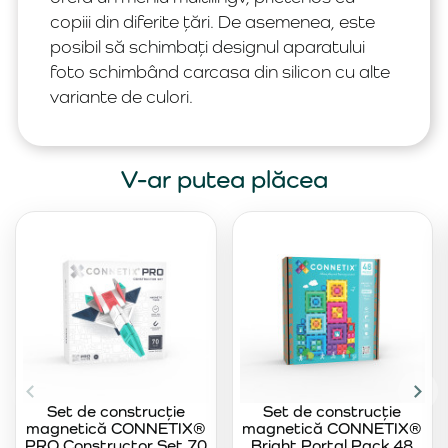
copiii din diferite țări. De asemenea, este
posibil să schimbați designul aparatului
foto schimbând carcasa din silicon cu alte
variante de culori.
V-ar putea plăcea
Set de construcție
Set de construcție
magnetică CONNETIX®
magnetică CONNETIX®
PRO Constructor Set 70
Bright Portal Pack 48