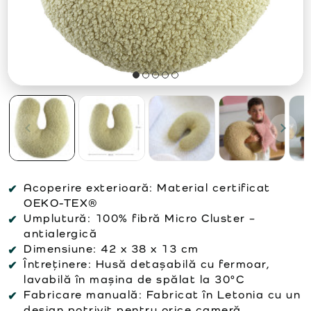
Acoperire exterioară:
Material certificat
OEKO-TEX®
Umplutură:
100% fibră Micro Cluster –
antialergică
Dimensiune:
42 x 38 x 13 cm
Întreținere:
Husă detașabilă cu fermoar,
lavabilă în mașina de spălat la 30°C
Fabricare manuală:
Fabricat în Letonia cu un
design potrivit pentru orice cameră